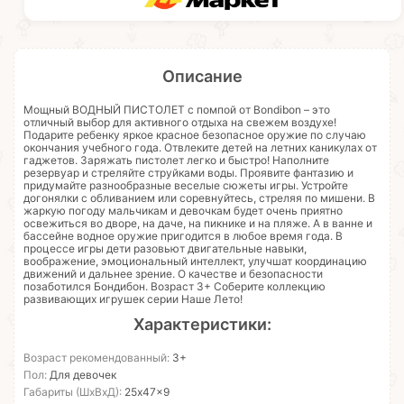
Описание
Мощный ВОДНЫЙ ПИСТОЛЕТ с помпой от Bondibon – это
отличный выбор для активного отдыха на свежем воздухе!
Подарите ребенку яркое красное безопасное оружие по случаю
окончания учебного года. Отвлеките детей на летних каникулах от
гаджетов. Заряжать пистолет легко и быстро! Наполните
резервуар и стреляйте струйками воды. Проявите фантазию и
придумайте разнообразные веселые сюжеты игры. Устройте
догонялки с обливанием или соревнуйтесь, стреляя по мишени. В
жаркую погоду мальчикам и девочкам будет очень приятно
освежиться во дворе, на даче, на пикнике и на пляже. А в ванне и
бассейне водное оружие пригодится в любое время года. В
процессе игры дети разовьют двигательные навыки,
воображение, эмоциональный интеллект, улучшат координацию
движений и дальнее зрение. О качестве и безопасности
позаботился Бондибон. Возраст 3+ Соберите коллекцию
развивающих игрушек серии Наше Лето!
Характеристики:
Возраст рекомендованный:
3+
Пол:
Для девочек
Габариты (ШхВхД):
25x47x9