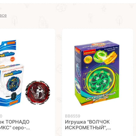
все
0
ВВ6559
ок ТОРНАДО
Игрушка "ВОЛЧОК
ИКС" серо-
ИСКРОМЕТНЫЙ",
ный Bondibon
зеленый, Bondibon