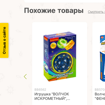
Похожие товары
Смотреть 
Отзыв о сайте
ВВ6562
ВВ570
Игрушка "ВОЛЧОК
Волч
ИСКРОМЕТНЫЙ",
"ФЕН
синий, Bondibon
крас