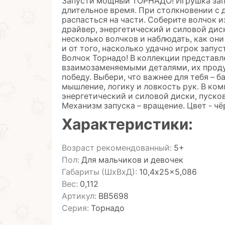
Запусти мощный ТОРНАДО! Игрушка запу
длительное время. При столкновении с
распасться на части. Соберите волчок из
драйвер, энергетический и силовой дис
несколько волчков и наблюдать, как они
и от того, насколько удачно игрок зап
Волчок Торнадо! В коллекции представл
взаимозаменяемыми деталями, их проду
победу. Выбери, что важнее для тебя – 
мышление, логику и ловкость рук. В ко
энергетический и силовой диски, пуско
Механизм запуска – вращение. Цвет - ч
Характеристики:
Возраст рекомендованный:
5+
Пол:
Для мальчиков и девочек
Габариты (ШхВхД):
10,4x25x5,086
Вес:
0,112
Артикул:
ВВ5698
Серия:
Торнадо