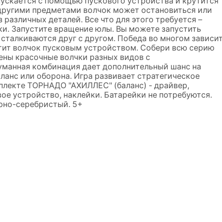
скается с помощью пускового устройства и крутится
 другими предметами волчок может остановиться или
 различных деталей. Все что для этого требуется –
ки. Запустите вращение юлы. Вы можете запустить
 сталкиваются друг с другом. Победа во многом зависи
устит волчок пусковым устройством. Собери всю серию
ены красочные волчки разных видов с
манная комбинация дает дополнительный шанс на
баланс или оборона. Игра развивает стратегическое
мплекте ТОРНАДО "АХИЛЛЕС" (баланс) - драйвер,
вое устройство, наклейки. Батарейки не потребуются.
ёрно-серебристый. 5+