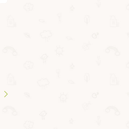
ВВ5701
ВВ5699
Волчок ТОРНАДО
Волчок ТОРНАДО
"АХИЛЛЕС" красно-
"ДЖОКЕР" синий с
золотой Bondibon
золотым Bondibon