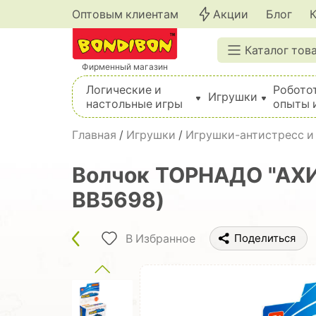
Оптовым клиентам
Акции
Блог
Каталог тов
Фирменный магазин
Логические и
Робото
Игрушки
настольные игры
опыты 
Вышивка, шитье, вязание, валяние, плетение
Главная
/
Игрушки
/
Игрушки-антистресс и
Волчок ТОРНАДО "АХИ
ВВ5698)
В Избранное
Поделиться