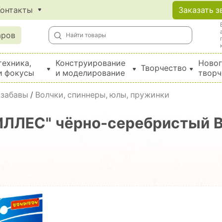
Контакты
Заказать з
аров
техника,
Конструирование
Новог
Творчество
и фокусы
и моделирование
творч
Создание поделок из бумаги, EVA, фетра и картона
 забавы
/
Волчки, спиннеры, юлы, пружинки
ЛЛЕС" чёрно-серебристый Bo