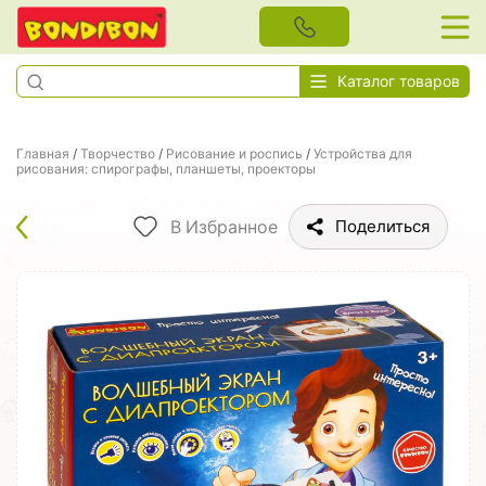
Каталог товаров
Главная
/
Творчество
/
Рисование и роспись
/
Устройства для
рисования: спирографы, планшеты, проекторы
В Избранное
Поделиться