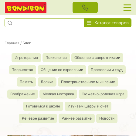
Каталог товаров
Главная
/
Блог
Игротерапия
Психология
Общение с сверстниками
Творчество
Общение со взрослыми
Профессии и труд
Память
Логика
Пространственное мышление
Воображение
Мелкая моторика
Сюжетно-ролевая игра
Готовимся к школе
Изучаем цифры и счёт
Речевое развитие
Раннее развитие
Новости