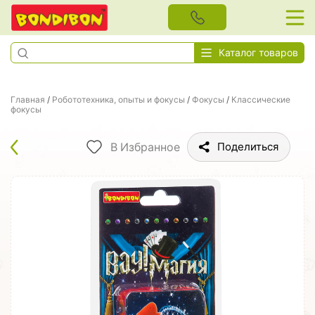
Каталог товаров
Главная
/
Робототехника, опыты и фокусы
/
Фокусы
/
Классические
фокусы
В Избранное
Поделиться