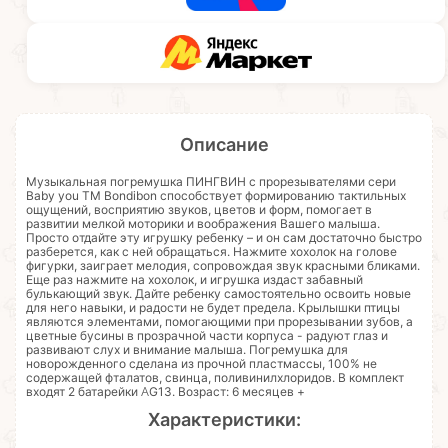
Описание
Музыкальная погремушка ПИНГВИН с прорезывателями сери
Baby you ТМ Bondibon способствует формированию тактильных
ощущений, восприятию звуков, цветов и форм, помогает в
развитии мелкой моторики и воображения Вашего малыша.
Просто отдайте эту игрушку ребенку – и он сам достаточно быстро
разберется, как с ней обращаться. Нажмите хохолок на голове
фигурки, заиграет мелодия, сопровождая звук красными бликами.
Еще раз нажмите на хохолок, и игрушка издаст забавный
булькающий звук. Дайте ребенку самостоятельно освоить новые
для него навыки, и радости не будет предела. Крылышки птицы
являются элементами, помогающими при прорезывании зубов, а
цветные бусины в прозрачной части корпуса - радуют глаз и
развивают слух и внимание малыша. Погремушка для
новорожденного сделана из прочной пластмассы, 100% не
содержащей фталатов, свинца, поливинилхлоридов. В комплект
входят 2 батарейки AG13. Возраст: 6 месяцев +
Характеристики: