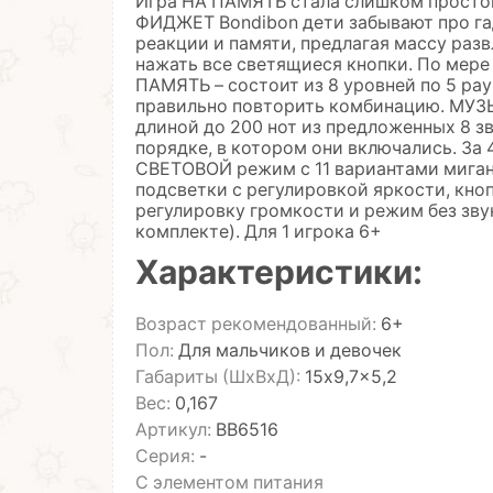
Игра НА ПАМЯТЬ стала слишком простой
ФИДЖЕТ Bondibon дети забывают про га
реакции и памяти, предлагая массу раз
нажать все светящиеся кнопки. По мере
ПАМЯТЬ – состоит из 8 уровней по 5 ра
правильно повторить комбинацию. МУЗЫ
длиной до 200 нот из предложенных 8 з
порядке, в котором они включались. За 
СВЕТОВОЙ режим с 11 вариантами миган
подсветки с регулировкой яркости, кно
регулировку громкости и режим без звук
комплекте). Для 1 игрока 6+
Характеристики:
Возраст рекомендованный:
6+
Пол:
Для мальчиков и девочек
Габариты (ШхВхД):
15x9,7x5,2
Вес:
0,167
Артикул:
ВВ6516
Серия:
-
С элементом питания