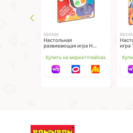
ВВ6586
ВВ546
Настольная
Наст
развивающая игра НА
игра
ПАМЯТЬ 3в1 брелок
свет
белый Bondibon
Bond
Купить на маркетплейсах
Купи