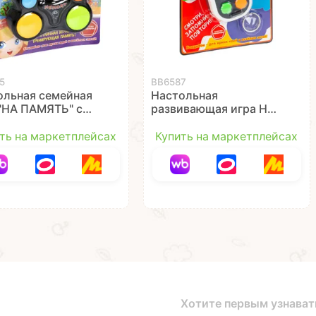
5
ВВ6587
ольная семейная
Настольная
 "НА ПАМЯТЬ" со
развивающая игра НА
ом и звуком
ПАМЯТЬ 3в1 брелок
ibon
серый Bondibon
ть на маркетплейсах
Купить на маркетплейсах
Хотите первым узнават