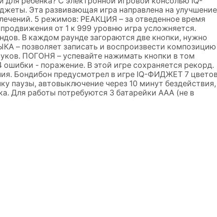
 для ребенка? С электронной игровой консолью IQ-
джеты. Эта развивающая игра направлена на улучшение
влечений. 5 режимов: РЕАКЦИЯ – за отведенное время
 продвижения от 1 к 999 уровню игра усложняется.
ундов. В каждом раунде загораются две кнопки, нужно
КА – позволяет записать и воспроизвести композицию
вуков. ПОГОНЯ – успевайте нажимать кнопки в том
4 ошибки - поражение. В этой игре сохраняется рекорд.
ия. Бондибон предусмотрел в игре IQ-ФИДЖЕТ 7 цвето
пку паузы, автовыключение через 10 минут бездействия,
а. Для работы потребуются 3 батарейки ААА (не в