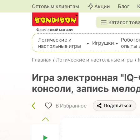
Оптовым клиентам
Акции
Блог
Каталог тов
Фирменный магазин
Логические и
Робото
Игрушки
настольные игры
опыты 
Вышивка, шитье, вязание, валяние, плетение
Главная
/
Логические и настольные игры
/
Игра электронная "IQ
консоли, запись мелод
В Избранное
Поделиться