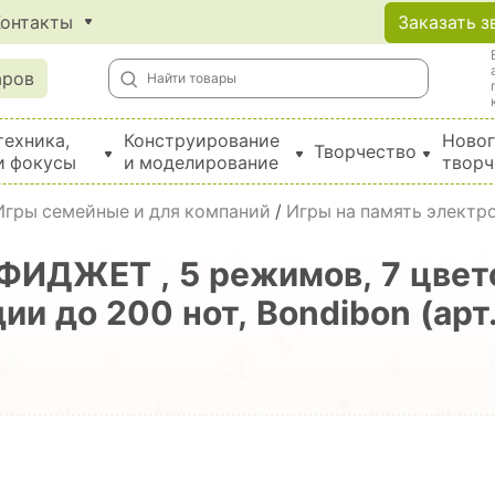
Контакты
Заказать з
аров
техника,
Конструирование
Новог
Творчество
и фокусы
и моделирование
творч
Создание поделок из бумаги, EVA, фетра и картона
Игры семейные и для компаний
/
Игры на память электр
-ФИДЖЕТ , 5 режимов, 7 цвет
ии до 200 нот, Bondibon (арт