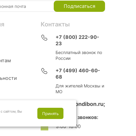
Подписаться
ия
Контакты
+7 (800) 222-90-
23
Бесплатный звонок по
России
нтам
+7 (499) 460-60-
68
ьности
Для жителей Москвы и
МО
info@bondibon.ru;
с сайтом, Вы
Принять
Время приема звонков:
9:00-18:00