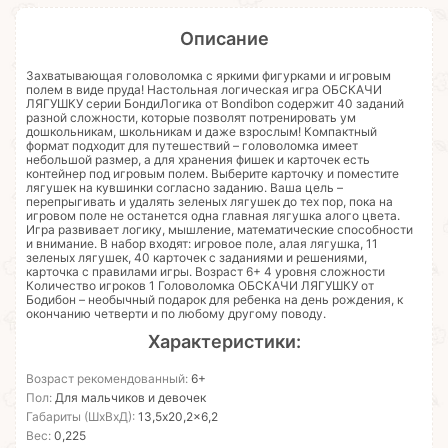
Описание
Захватывающая головоломка с яркими фигурками и игровым
полем в виде пруда! Настольная логическая игра ОБСКАЧИ
ЛЯГУШКУ серии БондиЛогика от Bondibon содержит 40 заданий
разной сложности, которые позволят потренировать ум
дошкольникам, школьникам и даже взрослым! Компактный
формат подходит для путешествий – головоломка имеет
небольшой размер, а для хранения фишек и карточек есть
контейнер под игровым полем. Выберите карточку и поместите
лягушек на кувшинки согласно заданию. Ваша цель –
перепрыгивать и удалять зеленых лягушек до тех пор, пока на
игровом поле не останется одна главная лягушка алого цвета.
Игра развивает логику, мышление, математические способности
и внимание. В набор входят: игровое поле, алая лягушка, 11
зеленых лягушек, 40 карточек с заданиями и решениями,
карточка с правилами игры. Возраст 6+ 4 уровня сложности
Количество игроков 1 Головоломка ОБСКАЧИ ЛЯГУШКУ от
Бодибон – необычный подарок для ребенка на день рождения, к
окончанию четверти и по любому другому поводу.
Характеристики:
Возраст рекомендованный:
6+
Пол:
Для мальчиков и девочек
Габариты (ШхВхД):
13,5x20,2x6,2
Вес:
0,225