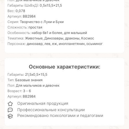
Пол:
Для мальчиков и девочек
Габариты (ШхВхД):
0,5x15,5x21,5
Вес:
0,078
Артикул:
ВВ2984
Серия:
Творчество с Луки и Буки
Сложность:
простая
Особенность:
набор 6в1 и более, для малышей
Тематика:
Животные, Динозавры, драконы, Космос
Персонаж:
динозавр, лев, еж, инопланетянин, осьминог
Основные характеристики:
Габариты:
21,5x0,5x15,5
Тип:
Базовые знания
Пол:
Для мальчиков и девочек
Возраст:
3 - 6
Артикул:
ВВ2984
Оригинальная продукция
Профессиональные консультации
Рекомендовано психологами и педагогами