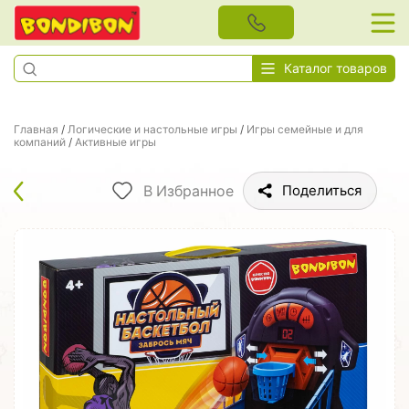
Каталог товаров
Главная
/
Логические и настольные игры
/
Игры семейные и для
компаний
/
Активные игры
В Избранное
Поделиться