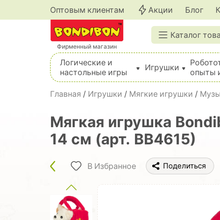
Оптовым клиентам
Акции
Блог
Каталог тов
Фирменный магазин
Логические и
Робото
Игрушки
настольные игры
опыты 
Вышивка, шитье, вязание, валяние, плетение
Главная
/
Игрушки
/
Мягкие игрушки
/
Музы
Мягкая игрушка Bondi
14 см (арт. ВВ4615)
В Избранное
Поделиться