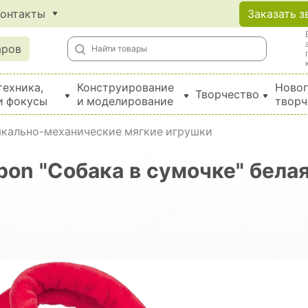
Контакты
Заказать з
аров
техника,
Конструирование
Новог
Творчество
и фокусы
и моделирование
творч
Создание поделок из бумаги, EVA, фетра и картона
кально-механические мягкие игрушки
bon "Собака в сумочке" бела