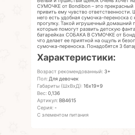
Белый и пушистый щенок очень хочет на
СУМОЧКЕ от Bondibon – это прекрасный
привить ему чувство ответственности. 
него есть удобная сумочка-переноска с 
прогулку. Такой игрушечный домашний 
которые помогут развить детскую фанта
батарейках СОБАКА В СУМОЧКЕ от Бонди
что делает ее приятной на ощупь и безоп
сумочка-переноска. Понадобятся 3 батар
Характеристики:
Возраст рекомендованный:
3+
Пол:
Для девочек
Габариты (ШхВхД):
16x19x9
Вес:
0,136
Артикул:
ВВ4615
Серия:
-
С элементом питания