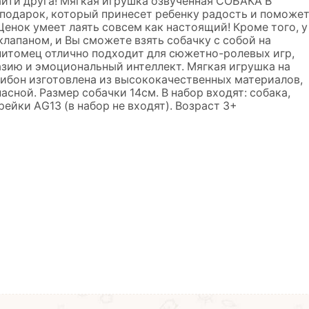
йти друга! Мягкая игрушка озвученная СОБАКА В
 подарок, который принесет ребенку радость и поможе
Щенок умеет лаять совсем как настоящий! Кроме того, у
клапаном, и Вы сможете взять собачку с собой на
питомец отлично подходит для сюжетно-ролевых игр,
зию и эмоциональный интеллект. Мягкая игрушка на
бон изготовлена из высококачественных материалов,
асной. Размер собачки 14см. В набор входят: собака,
ейки АG13 (в набор не входят). Возраст 3+