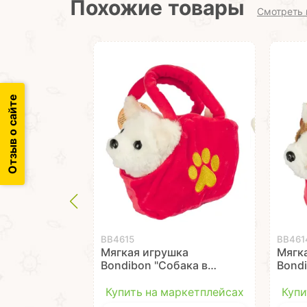
Похожие товары
Смотреть 
Отзыв о сайте
ВВ4615
ВВ461
Мягкая игрушка
Мягк
Bondibon "Собака в
Bondi
сумочке" белая
сумо
озвученная 14 см
бела
Купить на маркетплейсах
Купи
озвуч