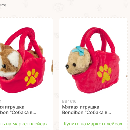
все
4
ВВ4616
ая игрушка
Мягкая игрушка
bon "Собака в
Bondibon "Собака в
чке" коричнево-
сумочке" бежевая
я движущаяся и
озвученная 17 см
ть на маркетплейсах
Купить на маркетплейсах
енная 17 см