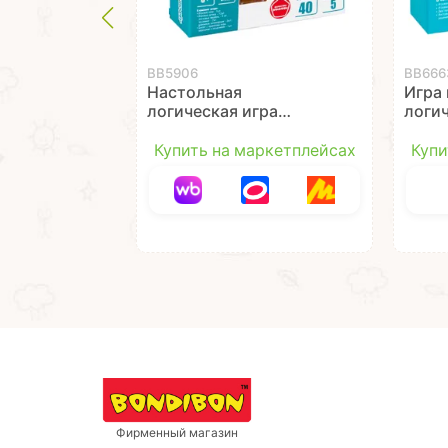
ВВ5906
ВВ666
Настольная
Игра
логическая игра
логи
"ПЕРВОКЛАССНЫЙ
БЕГ
ШОФЁР", мини версия,
голо
Купить на маркетплейсах
Купи
БондиЛогика
Бонд
Bondibon
Bond
Фирменный магазин