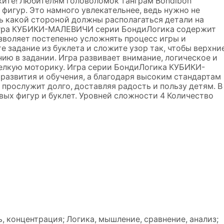
ожите! Любителям головоломок танграм Bondibon
 фигур. Это намного увлекательнее, ведь нужно не
ть какой стороной должны располагаться детали на
 игра КУБИКИ-МАЛЕВИЧИ серии БондиЛогика содержит
озволяет постепенно усложнять процесс игры и
 задание из буклета и сложите узор так, чтобы верхни
ию в задании. Игра развивает внимание, логическое и
елкую моторику. Игра серии БондиЛогика КУБИКИ-
развития и обучения, а благодаря высоким стандартам
 прослужит долго, доставляя радость и пользу детям. В
овых фигур и буклет. Уровней сложности 4 Количество
, концентрация; Логика, мышление, сравнение, анализ;