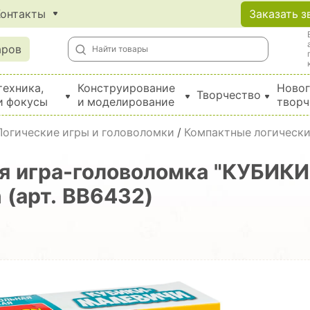
Контакты
Заказать з
аров
техника,
Конструирование
Новог
Творчество
и фокусы
и моделирование
творч
Создание поделок из бумаги, EVA, фетра и картона
Логические игры и головоломки
/
Компактные логически
ая игра-головоломка "КУБИ
 (арт. ВВ6432)