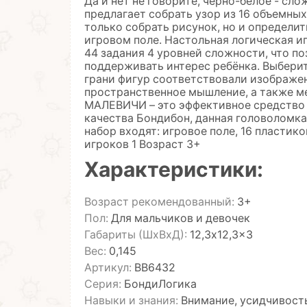
Да и нет не говорите, черно-белое - сл
предлагает собрать узор из 16 объемных
только собрать рисунок, но и определи
игровом поле. Настольная логическая
44 задания 4 уровней сложности, что п
поддерживать интерес ребёнка. Выберите
грани фигур соответствовали изображен
пространственное мышление, а также м
МАЛЕВИЧИ – это эффективное средство 
качества Бондибон, данная головоломка
набор входят: игровое поле, 16 пластик
игроков 1 Возраст 3+
Характеристики:
Возраст рекомендованный:
3+
Пол:
Для мальчиков и девочек
Габариты (ШхВхД):
12,3x12,3x3
Вес:
0,145
Артикул:
ВВ6432
Серия:
БондиЛогика
Навыки и знания:
Внимание, усидчивость