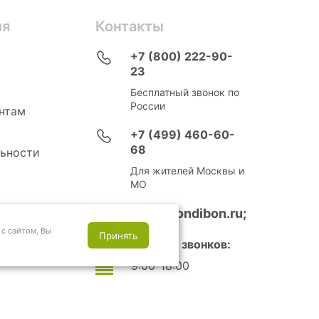
ия
Контакты
+7 (800) 222-90-
23
Бесплатный звонок по
России
нтам
+7 (499) 460-60-
68
ьности
Для жителей Москвы и
МО
info@bondibon.ru;
с сайтом, Вы
Принять
Время приема звонков:
9:00-18:00
Выходные