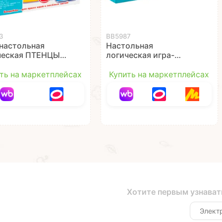
3
ВВ5987
 настольная
Настольная
ческая ПТЕНЦЫ-
логическая игра-
ЛЕЦЫ
головоломка "IQ-
воломка утятки
БАТТЛ" для двоих
ть на маркетплейсах
Купить на маркетплейсах
иЛогика
игроков, БондиЛогика
ibon
Bondibon
Хотите первым узнават