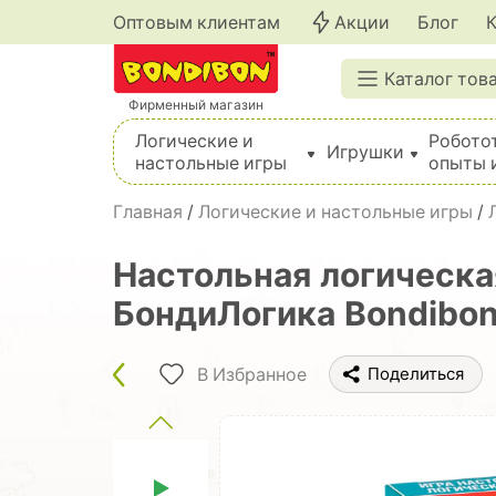
Оптовым клиентам
Акции
Блог
Каталог тов
Фирменный магазин
Логические и
Робото
Игрушки
настольные игры
опыты 
Вышивка, шитье, вязание, валяние, плетение
Главная
/
Логические и настольные игры
/
Настольная логическ
БондиЛогика Bondibon
В Избранное
Поделиться