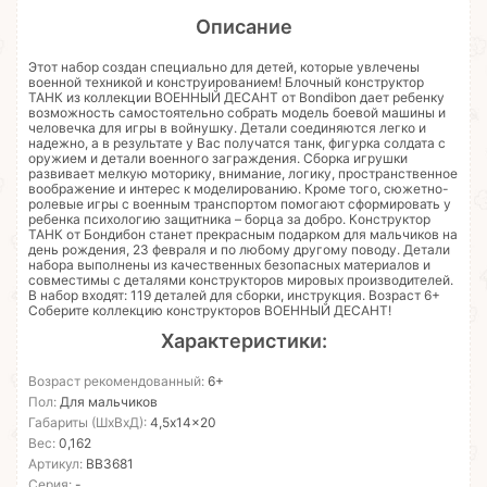
Описание
Этот набор создан специально для детей, которые увлечены
военной техникой и конструированием! Блочный конструктор
ТАНК из коллекции ВОЕННЫЙ ДЕСАНТ от Bondibon дает ребенку
возможность самостоятельно собрать модель боевой машины и
человечка для игры в войнушку. Детали соединяются легко и
надежно, а в результате у Вас получатся танк, фигурка солдата с
оружием и детали военного заграждения. Сборка игрушки
развивает мелкую моторику, внимание, логику, пространственное
воображение и интерес к моделированию. Кроме того, сюжетно-
ролевые игры с военным транспортом помогают сформировать у
ребенка психологию защитника – борца за добро. Конструктор
ТАНК от Бондибон станет прекрасным подарком для мальчиков на
день рождения, 23 февраля и по любому другому поводу. Детали
набора выполнены из качественных безопасных материалов и
совместимы с деталями конструкторов мировых производителей.
В набор входят: 119 деталей для сборки, инструкция. Возраст 6+
Соберите коллекцию конструкторов ВОЕННЫЙ ДЕСАНТ!
Характеристики:
Возраст рекомендованный:
6+
Пол:
Для мальчиков
Габариты (ШхВхД):
4,5x14x20
Вес:
0,162
Артикул:
ВВ3681
Серия:
-