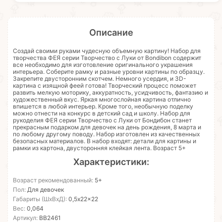
Описание
Создай своими руками чудесную объемную картину! Набор для
творчества ФЕЯ серии Творчество с Луки от Bondibon содержит
все необходимо для изготовление оригинального украшения
интерьера. Соберите рамку и разные уровни картины по образцу.
Закрепите двусторонним скотчем. Немного усердия, и 3D-
картина с изящной феей готова! Творческий процесс поможет
развить мелкую моторику, аккуратность, усидчивость, фантазию и
художественный вкус. Яркая многослойная картина отлично
впишется в любой интерьер. Кроме того, необычную поделку
можно отнести на конкурс в детский сад и школу. Набор для
рукоделия ФЕЯ серии Творчество с Луки от Бондибон станет
прекрасным подарком для девочек на день рождения, 8 марта и
по любому другому поводу. Набор изготовлен из качественных
безопасных материалов. В набор входят: детали для картины и
рамки из картона, двусторонняя клейкая лента. Возраст 5+
Характеристики:
Возраст рекомендованный:
5+
Пол:
Для девочек
Габариты (ШхВхД):
0,5x22x22
Вес:
0,064
Артикул:
ВВ2461