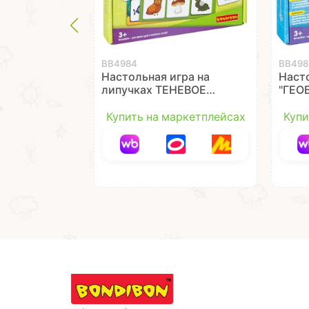
ВВ4984
ВВ498
Настольная игра на
Наст
липучках ТЕНЕВОЕ
"ГЕО
ЛОТО "ФЛОРА И
двус
ФАУНА" Играй Думай
Дума
Купить на маркетплейсах
Купи
Твори Bondibon
Bond