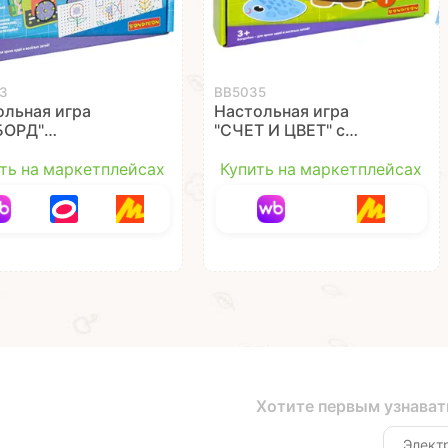
3
ВВ5035
ольная игра
Настольная игра
БОРД"
"СЧЕТ И ЦВЕТ" с
торонний Играй
прищепками и
й Твори
наностикерами Играй
ть на маркетплейсах
Купить на маркетплейсах
ibon
Думай Твори
Bondibon
Хотите первым узнават