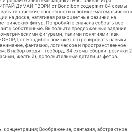
 и решайте занятные задачки! Настольная игра
ИГРАЙ ДУМАЙ ТВОРИ от Bondibon содержит 84 схемы
ивать творческие способности и логико-математическо
ии на доске, натягивая разноцветные резинки на
метрических фигур. Попробуйте сначала собрать все
майте собственные. Выполните предложенные задания.
еометрическими фигурами, такими понятиями, как
 ГЕОБОРД от Бондибон поможет потренировать навыки
 внимание, фантазию, логическое и пространственное
. В набор входят: геоборд, 84 схемы сборки, резинки 2
расный, желтый), дополнительные детали из фетра.
, концентрация; Воображение, фантазия, абстрактное