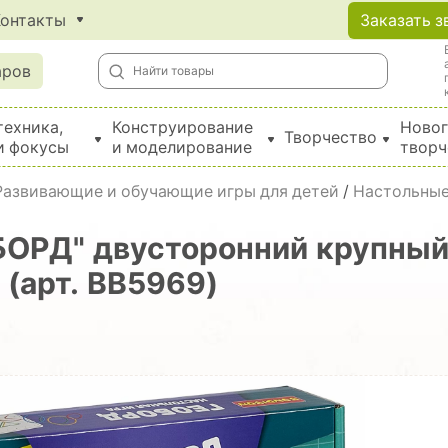
Контакты
Заказать з
аров
техника,
Конструирование
Новог
Творчество
и фокусы
и моделирование
творч
Создание поделок из бумаги, EVA, фетра и картона
Развивающие и обучающие игры для детей
/
Настольные
БОРД" двусторонний крупный
 (арт. ВВ5969)