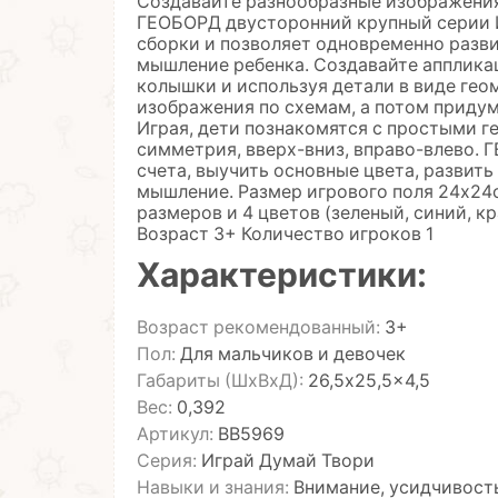
Создавайте разнообразные изображения
ГЕОБОРД двусторонний крупный серии 
сборки и позволяет одновременно разв
мышление ребенка. Создавайте аппликац
колышки и используя детали в виде гео
изображения по схемам, а потом приду
Играя, дети познакомятся с простыми г
симметрия, вверх-вниз, вправо-влево.
счета, выучить основные цвета, развить
мышление. Размер игрового поля 24х24см
размеров и 4 цветов (зеленый, синий, к
Возраст 3+ Количество игроков 1
Характеристики:
Возраст рекомендованный:
3+
Пол:
Для мальчиков и девочек
Габариты (ШхВхД):
26,5x25,5x4,5
Вес:
0,392
Артикул:
ВВ5969
Серия:
Играй Думай Твори
Навыки и знания:
Внимание, усидчивость