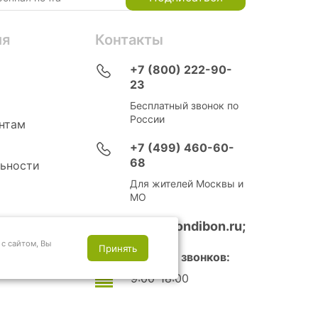
ия
Контакты
+7 (800) 222-90-
23
Бесплатный звонок по
России
нтам
+7 (499) 460-60-
68
ьности
Для жителей Москвы и
МО
info@bondibon.ru;
с сайтом, Вы
Принять
Время приема звонков:
9:00-18:00
Выходные