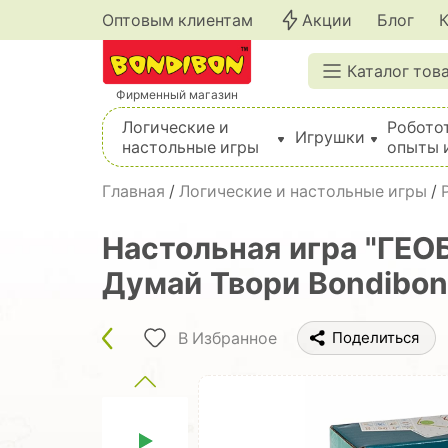
Оптовым клиентам
Акции
Блог
Каталог тов
Фирменный магазин
Логические и
Робото
Игрушки
настольные игры
опыты 
Вышивка, шитье, вязание, валяние, плетение
Главная
/
Логические и настольные игры
/
Настольная игра "ГЕО
Думай Твори Bondibon
В Избранное
Поделиться