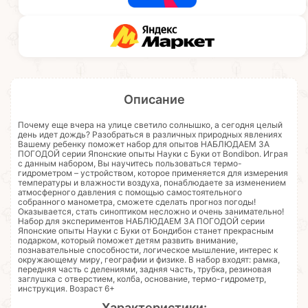
Описание
Почему еще вчера на улице светило солнышко, а сегодня целый
день идет дождь? Разобраться в различных природных явлениях
Вашему ребенку поможет набор для опытов НАБЛЮДАЕМ ЗА
ПОГОДОЙ серии Японские опыты Науки с Буки от Bondibon. Играя
с данным набором, Вы научитесь пользоваться термо-
гидрометром – устройством, которое применяется для измерения
температуры и влажности воздуха, понаблюдаете за изменением
атмосферного давления с помощью самостоятельного
собранного манометра, сможете сделать прогноз погоды!
Оказывается, стать синоптиком несложно и очень занимательно!
Набор для экспериментов НАБЛЮДАЕМ ЗА ПОГОДОЙ серии
Японские опыты Науки с Буки от Бондибон станет прекрасным
подарком, который поможет детям развить внимание,
познавательные способности, логическое мышление, интерес к
окружающему миру, географии и физике. В набор входят: рамка,
передняя часть с делениями, задняя часть, трубка, резиновая
заглушка с отверстием, колба, основание, термо-гидрометр,
инструкция. Возраст 6+
Характеристики: