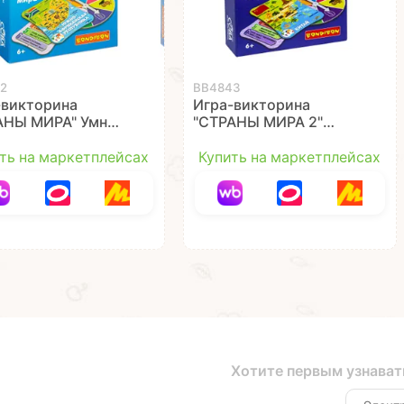
2
ВВ4843
-викторина
Игра-викторина
АНЫ МИРА" Умная
"СТРАНЫ МИРА 2"
 Bondibon
Умная сова Bondibon
ть на маркетплейсах
Купить на маркетплейсах
Хотите первым узнават