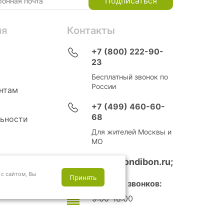
Подписаться
ия
Контакты
+7 (800) 222-90-
23
Бесплатный звонок по
России
нтам
+7 (499) 460-60-
68
ьности
Для жителей Москвы и
МО
info@bondibon.ru;
с сайтом, Вы
Принять
Время приема звонков:
9:00-18:00
Выходные