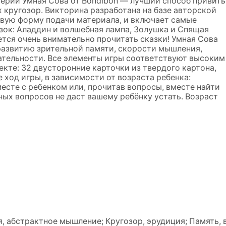
рии Умная Сова от Bondibon — лучший способ привить
х кругозор. Викторина разработана на базе авторской
вую форму подачи материала, и включает самые
зок: Аладдин и волшебная лампа, Золушка и Спящая
ется очень внимательно прочитать сказки! Умная Сова
развитию зрительной памяти, скорости мышления,
ательности. Все элементы игры соответствуют высоким
екте: 32 двусторонние карточки из твердого картона,
 ход игры, в зависимости от возраста ребенка:
есте с ребенком или, прочитав вопросы, вместе найти
ных вопросов не даст вашему ребёнку устать. Возраст
, абстрактное мышление; Кругозор, эрудиция; Память, 