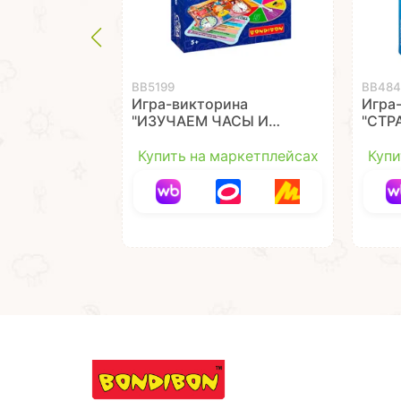
ВВ5199
ВВ484
Игра-викторина
Игра
"ИЗУЧАЕМ ЧАСЫ И
"СТР
МИНУТКИ" Умная сова
Сова
Bondibon
Купить на маркетплейсах
Купи