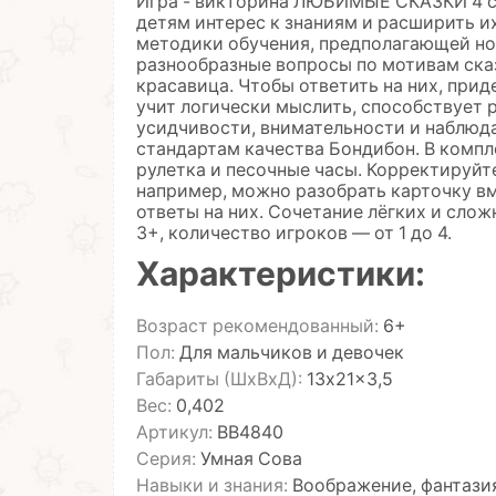
Игра - викторина ЛЮБИМЫЕ СКАЗКИ 4 се
детям интерес к знаниям и расширить и
методики обучения, предполагающей но
разнообразные вопросы по мотивам ска
красавица. Чтобы ответить на них, прид
учит логически мыслить, способствует 
усидчивости, внимательности и наблюд
стандартам качества Бондибон. В компл
рулетка и песочные часы. Корректируйте
например, можно разобрать карточку вм
ответы на них. Сочетание лёгких и слож
3+, количество игроков — от 1 до 4.
Характеристики:
Возраст рекомендованный:
6+
Пол:
Для мальчиков и девочек
Габариты (ШхВхД):
13x21x3,5
Вес:
0,402
Артикул:
ВВ4840
Серия:
Умная Сова
Навыки и знания:
Воображение, фантазия