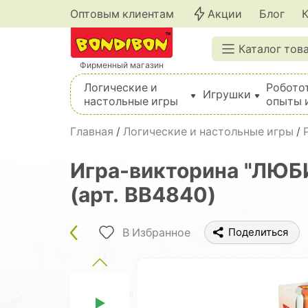
Оптовым клиентам
Акции
Блог
Каталог тов
Фирменный магазин
Логические и
Робото
Игрушки
настольные игры
опыты 
Вышивка, шитье, вязание, валяние, плетение
Главная
/
Логические и настольные игры
/
Игра-викторина "ЛЮБ
(арт. ВВ4840)
В Избранное
Поделиться