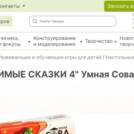
Контакты
Заказать з
аров
техника,
Конструирование
Новог
Творчество
и фокусы
и моделирование
творч
Создание поделок из бумаги, EVA, фетра и картона
Развивающие и обучающие игры для детей
/
Настольные
ИМЫЕ СКАЗКИ 4" Умная Сова