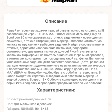
Описание
Решай интересные задачки и рисуй ответы прямо на страницах! В
развивающей игре ЛОГИКА МАЛЫШАМ серии Игры под Елку от
Bondibon 30 многоразовых карточек с заданиями и новогодними
сюжетами, а также стирающийся маркер. Откройте компактную
книжку на пружинке и выберите задание. Найдите соответствия и
отличия, дорисуйте изображение по точкам, подберите
соответствующие цвета и многое другое! Рисуйте ответы на
карточках маркером и не бойтесь ошибиться. Игра многоразовая,
а ответы легко стереть при помощи влажной салфетки. Выполняя
увлекательные задания, дети закрепят основные цвета, разовьют
мелкую моторику, художественные навыки, внимание, логическое
и пространственное мышление. Мини-игру в дорогу ЛОГИКА
МАЛЫШАМ от Бондибон удобно брать с собой в путешествие. В
набор входят: 30 карточек с заданиями и ответами, маркер на
водной основе. Возраст 3+ Соберите коллекцию новогодних игр
серии Игры под елку и проведите праздники весело и с пользой!
Характеристики:
Возраст рекомендованный:
3+
Пол:
Для мальчиков и девочек
Габариты (ШхВхД):
16x16x1,5