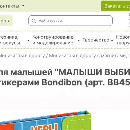
Контакты
Заказать з
аров
техника,
Конструирование
Новог
Творчество
и фокусы
и моделирование
творч
Создание поделок из бумаги, EVA, фетра и картона
Мини-игры в дорогу
/
Мини-игры в дорогу с магнитами,
 для малышей "МАЛЫШИ ВЫБ
керами Bondibon (арт. ВВ4