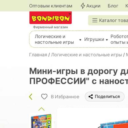
Оптовым клиентам
Акции
Блог
Каталог тов
Фирменный магазин
Логические и
Робото
Игрушки
настольные игры
опыты 
Вышивка, шитье, вязание, валяние, плетение
Главная
/
Логические и настольные игры
/
Мини-игры в дорогу
ПРОФЕССИИ" с наности
В Избранное
Поделиться