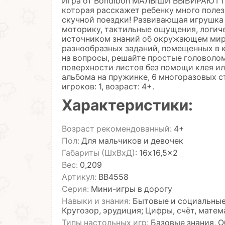
Игра от Bondibon МАЛЫШИ ВЫБИРАЮТ ПР
которая расскажет ребенку много полез
скучной поездки! Развивающая игрушка
моторику, тактильные ощущения, логич
источником знаний об окружающем мире
разнообразных заданий, помещенных в 
на вопросы, решайте простые головолом
поверхности листов без помощи клея ил
альбома на пружинке, 6 многоразовых 
игроков: 1, возраст: 4+.
Характеристики:
Возраст рекомендованный:
4+
Пол:
Для мальчиков и девочек
Габариты (ШхВхД):
16x16,5x2
Вес:
0,209
Артикул:
ВВ4558
Серия:
Мини-игры в дорогу
Навыки и знания:
Бытовые и социальные 
Кругозор, эрудиция; Цифры, счёт, мате
Типы настольных игр:
Базовые знания, 