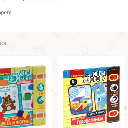
ороге
все