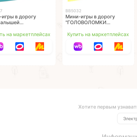
7
ВВ5032
-игры в дорогу
Мини-игры в дорогу
малышей
"ГОЛОВОЛОМКИ
ЧАЕМ ЦВЕТА И
МАГНИТНЫЕ" 2 в 1
Ы" на липучках
Bondibon
ть на маркетплейсах
Купить на маркетплейсах
ibon
Хотите первым узнават
Информац