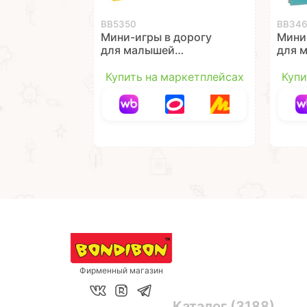
ВВ5350
ВВ346
Мини-игры в дорогу
Мини
для малышей
для 
"МАЛЫШИ ДУМАЮТ"
"ИЗУ
2, мозаика магнитная
ФОРМ
Купить на маркетплейсах
Купи
Bondibon
Bond
Фирменный магазин
Каталог (3188)