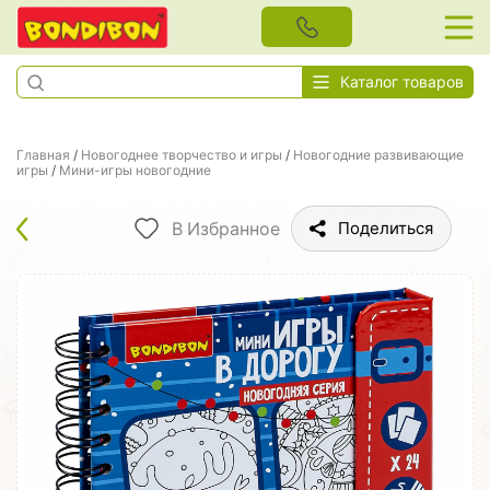
Каталог товаров
Главная
/
Новогоднее творчество и игры
/
Новогодние развивающие
игры
/
Мини-игры новогодние
В Избранное
Поделиться