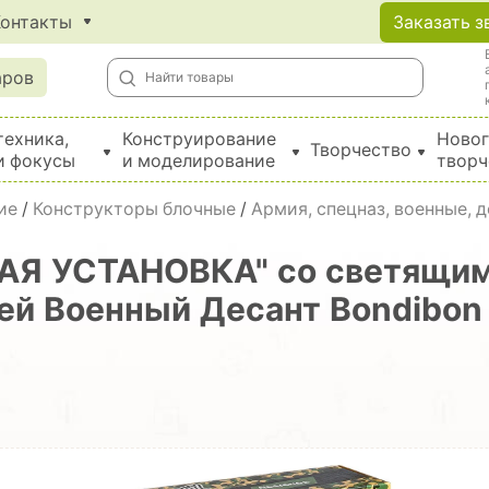
Контакты
Заказать з
аров
техника,
Конструирование
Новог
Творчество
и фокусы
и моделирование
творч
Создание поделок из бумаги, EVA, фетра и картона
ие
/
Конструкторы блочные
/
Армия, спецназ, военные, 
АЯ УСТАНОВКА" со светящи
ей Военный Десант Bondibon 