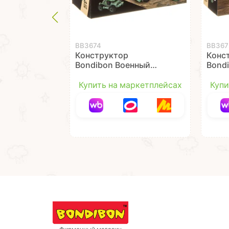
ВВ3674
ВВ367
Конструктор
Конс
Bondibon Военный
Bond
Десант 3674 3в1
Деса
Ракетница 73 детали
103 
Купить на маркетплейсах
Купи