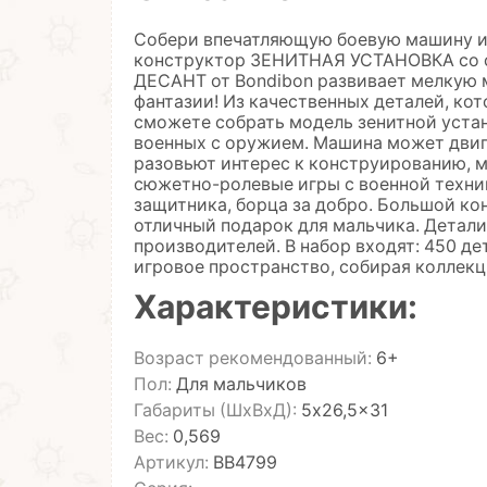
Собери впечатляющую боевую машину и 
конструктор ЗЕНИТНАЯ УСТАНОВКА со 
ДЕСАНТ от Bondibon развивает мелкую 
фантазии! Из качественных деталей, ко
сможете собрать модель зенитной уста
военных с оружием. Машина может двига
разовьют интерес к конструированию, м
сюжетно-ролевые игры с военной техни
защитника, борца за добро. Большой к
отличный подарок для мальчика. Детал
производителей. В набор входят: 450 де
игровое пространство, собирая колле
Характеристики:
Возраст рекомендованный:
6+
Пол:
Для мальчиков
Габариты (ШхВхД):
5x26,5x31
Вес:
0,569
Артикул:
ВВ4799