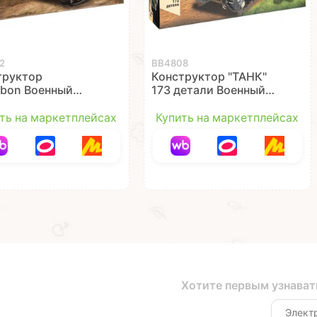
2
ВВ4808
труктор
Конструктор "ТАНК"
ibon Военный
173 детали Военный
нт 3672 Танк ВКП
Десант Bondibon
детали
ть на маркетплейсах
Купить на маркетплейсах
Хотите первым узнават