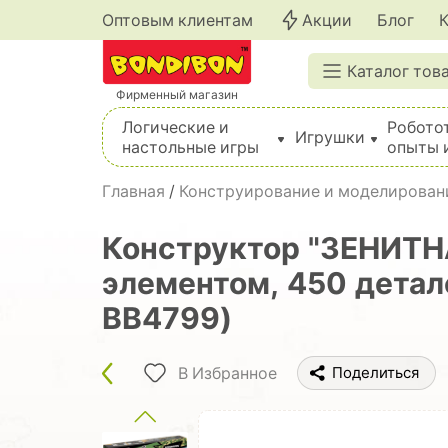
Оптовым клиентам
Акции
Блог
Каталог тов
Фирменный магазин
Логические и
Робото
Игрушки
настольные игры
опыты 
Вышивка, шитье, вязание, валяние, плетение
Главная
/
Конструирование и моделирован
Конструктор "ЗЕНИТН
элементом, 450 детал
ВВ4799)
В Избранное
Поделиться