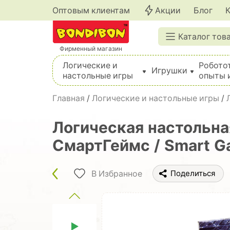
Оптовым клиентам
Акции
Блог
Каталог тов
Фирменный магазин
Логические и
Робото
Игрушки
настольные игры
опыты 
Вышивка, шитье, вязание, валяние, плетение
Главная
/
Логические и настольные игры
/
Логическая настольна
СмартГеймс / Smart G
В Избранное
Поделиться