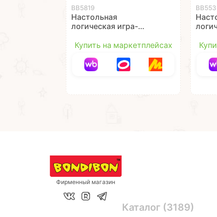
ВВ5819
ВВ553
Настольная
Наст
логическая игра-
логич
головоломка "IQ-
СПУТ
ЭЛЕМЕНТ",
Бонд
Купить на маркетплейсах
Купи
компактная,
Bond
БондиЛогика
Bondibon
Фирменный магазин
Каталог (3189)