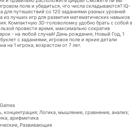
я и правильно расположите цифры! Сможете ли Вы
гровом поле и убедиться, что числа складываются? IQ-
ра для путешествий со 120 заданиями разных уровней
на из лучших игр для развития математических навыков
ия. Компактную 3D-головоломку удобно брать с собой 
пользой провести время, максимально сократив
рок - на любой случай! День рождения, Новый Год, 1
: буклет с заданиями, игровое поле и яркие детали
а на 1 игрока, возрастом от 7 лет.
tGames
, концентрация; Логика, мышление, сравнение, анализ;
ика, арифметика
ические, Развивающие