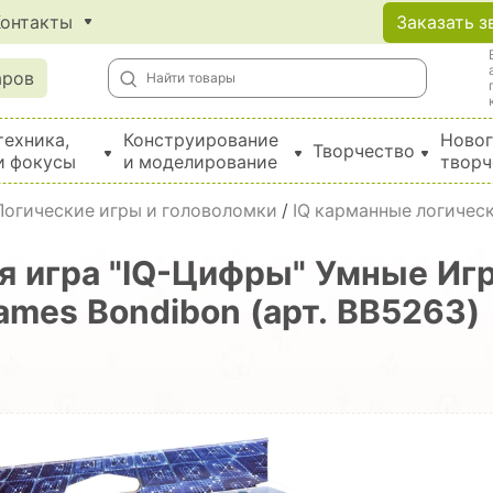
Контакты
Заказать з
аров
техника,
Конструирование
Новог
Творчество
и фокусы
и моделирование
творч
Создание поделок из бумаги, EVA, фетра и картона
Логические игры и головоломки
/
IQ карманные логичес
я игра "IQ-Цифры" Умные Игр
ames Bondibon (арт. ВВ5263)