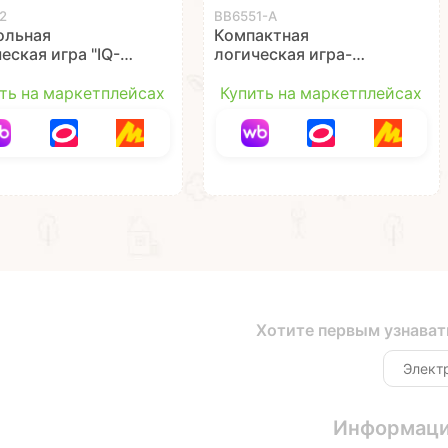
2
ВВ6551-А
ольная
Компактная
еская игра "IQ-
логическая игра-
НИК ГЕНИЯ"
головоломка "IQ-
иЛогика
ФРАГМЕНТ", белое
ть на маркетплейсах
Купить на маркетплейсах
ibon
поле, брелок,
БондиЛогика
Bondibon
Хотите первым узнават
Информац