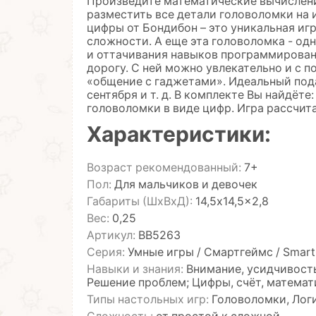
Произведите математические вычислени
разместить все детали головоломки на и
цифры от Бондибон – это уникальная иг
сложности. А еще эта головоломка - од
и оттачивания навыков программирован
дорогу. С ней можно увлекательно и с 
«общение с гаджетами». Идеальный пода
сентября и т. д. В комплекте Вы найдёте
головоломки в виде цифр. Игра рассчитан
Характеристики:
Возраст рекомендованный:
7+
Пол:
Для мальчиков и девочек
Габариты (ШхВхД):
14,5x14,5x2,8
Вес:
0,25
Артикул:
ВВ5263
Серия:
Умные игры / Смартгеймс / Smar
Навыки и знания:
Внимание, усидчивость
Решение проблем; Цифры, счёт, математ
Типы настольных игр:
Головоломки, Лог