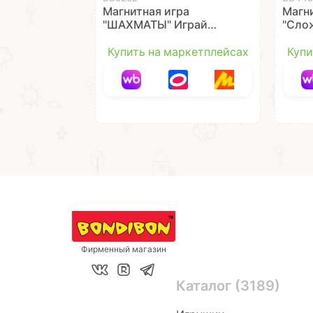
Магнитная игра
Магн
"ШАХМАТЫ" Играй
"Слож
Думай Учись Bondibon
поля,
Игра
Купить на маркетплейсах
Купи
Bond
Фирменный магазин
Каталог (3189)