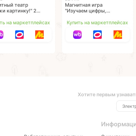
итный театр
Магнитная игра
и картинку!" 2
"Изучаем цифры,
 57 магнитов
формы и знаки" 87
й Думай Твори
магнитов Играй
ть на маркетплейсах
Купить на маркетплейсах
ibon
Думай Учись Bondibon
Хотите первым узнават
Информац