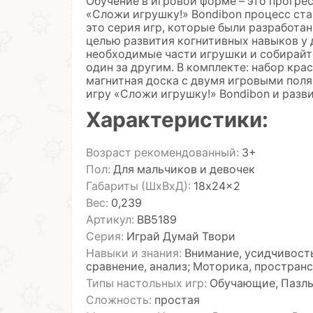
Обучение в игровой форме – это прогре
«Сложи игрушку!» Bondibon процесс ста
это серия игр, которые были разработан
целью развития когнитивных навыков у 
необходимые части игрушки и собирайте
один за другим. В комплекте: набор кр
магнитная доска с двумя игровыми пол
игру «Сложи игрушку!» Bondibon и разв
Характеристики:
Возраст рекомендованный:
3+
Пол:
Для мальчиков и девочек
Габариты (ШхВхД):
18x24x2
Вес:
0,239
Артикул:
ВВ5189
Серия:
Играй Думай Твори
Навыки и знания:
Внимание, усидчивость
сравнение, анализ; Моторика, простра
Типы настольных игр:
Обучающие, Пазлы
Сложность:
простая