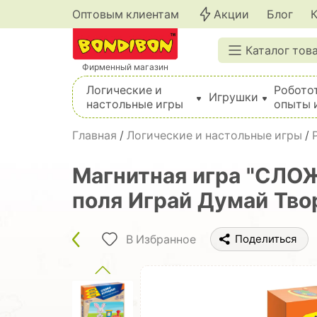
Оптовым клиентам
Акции
Блог
Каталог тов
Фирменный магазин
Логические и
Робото
Игрушки
настольные игры
опыты 
Вышивка, шитье, вязание, валяние, плетение
Главная
/
Логические и настольные игры
/
Магнитная игра "СЛОЖ
поля Играй Думай Твор
В Избранное
Поделиться