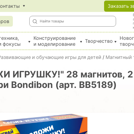
Контакты
Заказать з
аров
техника,
Конструирование
Новог
Творчество
и фокусы
и моделирование
творч
Создание поделок из бумаги, EVA, фетра и картона
Развивающие и обучающие игры для детей
/
Магнитный 
И ИГРУШКУ!" 28 магнитов, 2
и Bondibon (арт. ВВ5189)