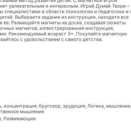
ссивный метод развития детей. С магнитной игрой
нет увлекательным и интересным. Играй Думай Твори –
ы специалистами в области психологии и педагогики и 
детей. Выбираете задание из инструкции, находите все
 ее. Размещайте магниты на доске, создавая сюжеты
асочных магнитов, иллюстрированная инструкция,
ями. Рекомендуемый возраст 3+. Покупайте магнитную
ивайтесь с удовольствием с самого детства.
, концентрация; Кругозор, эрудиция; Логика, мышление
нственное мышление
, Развивающие