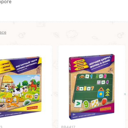
ороге
все
53
ВВ4417