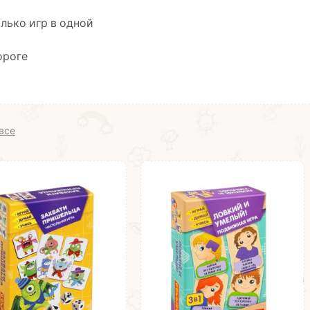
лько игр в одной
ороге
все