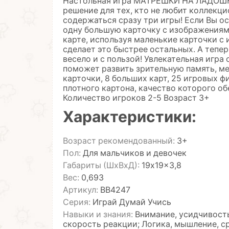
Настольная игра МАТРЁШКИ НА ЛАДОШКЕ 
решение для тех, кто не любит коллекци
содержаться сразу три игры! Если Вы о
одну большую карточку с изображениям
карте, используя маленькие карточки с
сделает это быстрее остальных. А тепе
весело и с пользой! Увлекательная игра
поможет развить зрительную память, ме
карточки, 8 больших карт, 25 игровых 
плотного картона, качество которого о
Количество игроков 2-5 Возраст 3+
Характеристики:
Возраст рекомендованный:
3+
Пол:
Для мальчиков и девочек
Габариты (ШхВхД):
19x19x3,8
Вес:
0,693
Артикул:
ВВ4247
Серия:
Играй Думай Учись
Навыки и знания:
Внимание, усидчивость
скорость реакции; Логика, мышление, ср