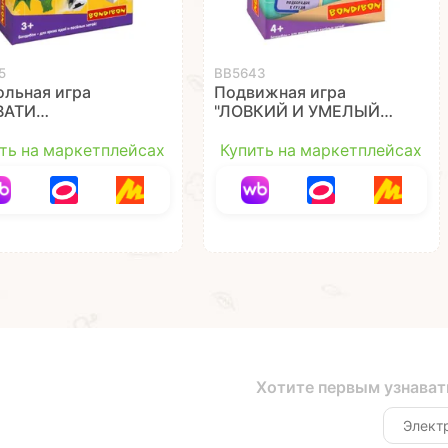
5
ВВ5643
ольная игра
Подвижная игра
ВАТИ
"ЛОВКИЙ И УМЕЛЫЙ!"
ЕЛЬЦА" Играй
3 в 1 Играй Думай
й Учись Bondibon
Учись Bondibon
ть на маркетплейсах
Купить на маркетплейсах
Хотите первым узнават