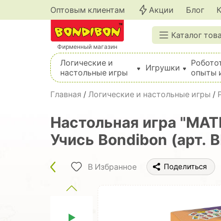
Оптовым клиентам
Акции
Блог
Каталог тов
Фирменный магазин
Логические и
Робото
Игрушки
настольные игры
опыты 
Вышивка, шитье, вязание, валяние, плетение
Главная
/
Логические и настольные игры
/
Настольная игра "МА
Учись Bondibon (арт. 
В Избранное
Поделиться