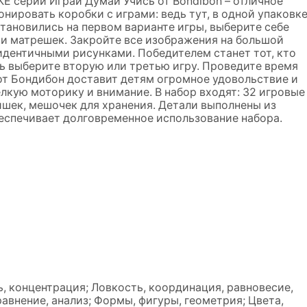
серии Играй Думай Учись от Bondibon – отличное
онировать коробки с играми: ведь тут, в одной упаковке
становились на первом варианте игры, выберите себе
и матрешек. Закройте все изображения на большой
 идентичными рисунками. Победителем станет тот, кто
рь выберите вторую или третью игру. Проведите время
 от Бондибон доставит детям огромное удовольствие и
лкую моторику и внимание. В набор входят: 32 игровые
фишек, мешочек для хранения. Детали выполнены из
беспечивает долговременное использование набора.
, концентрация; Ловкость, координация, равновесие,
авнение, анализ; Формы, фигуры, геометрия; Цвета,