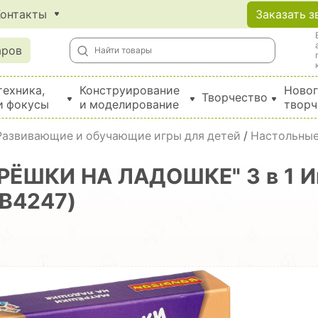
Контакты
Заказать з
аров
техника,
Конструирование
Новог
Творчество
и фокусы
и моделирование
творч
Создание поделок из бумаги, EVA, фетра и картона
Развивающие и обучающие игры для детей
/
Настольные
ТРЁШКИ НА ЛАДОШКЕ" 3 в 1 И
ВВ4247)