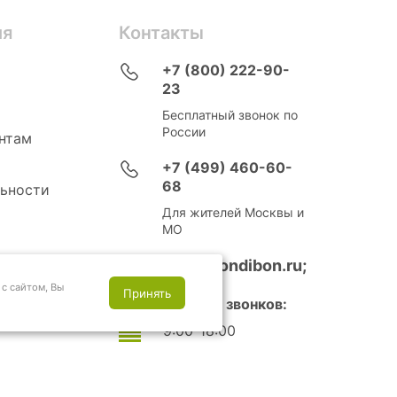
ия
Контакты
+7 (800) 222-90-
23
Бесплатный звонок по
России
нтам
+7 (499) 460-60-
68
ьности
Для жителей Москвы и
МО
info@bondibon.ru;
с сайтом, Вы
Принять
Время приема звонков:
9:00-18:00
Выходные