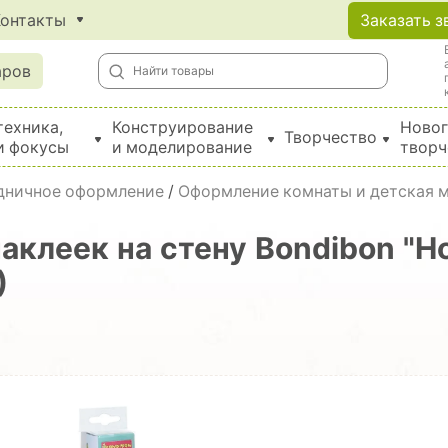
Контакты
Заказать з
аров
техника,
Конструирование
Новог
Творчество
и фокусы
и моделирование
творч
Создание поделок из бумаги, EVA, фетра и картона
здничное оформление
/
Оформление комнаты и детская 
аклеек на стену Bondibon "Н
)