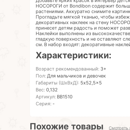
Добавьте ярких красок в интерьер детс
НОСОРОГИ от Bondibon содержит больш
растениями. Аккуратно снимите картинк
Прогладьте мягкой тканью, чтобы избеж
декоративных наклеек на стену НОСОРО
принесет детям радость и поможет разв
Наклейки выполнены из высококачестве
гладкую поверхность и не оставляют сл
см. В набор входят: декоративные накле
Характеристики:
Возраст рекомендованный:
3+
Пол:
Для мальчиков и девочек
Габариты (ШхВхД):
5x52,5x5
Вес:
0,132
Артикул:
ВВ1510
Серия:
-
Похожие товары
Смотреть 