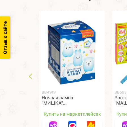
Отзыв о сайте
ВВ4919
ВВ593
Ночная лампа
Рост
"МИШКА"
"МАШ
силиконовая, 8
Bond
цветов, USB зарядка
Купить на маркетплейсах
Купи
Bondibon