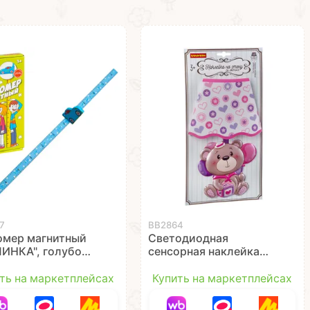
7
ВВ2864
омер магнитный
Светодиодная
ИНКА", голубой,
сенсорная наклейка
ibon
Bondibon
"Медвежонок" 1000
ть на маркетплейсах
Купить на маркетплейсах
активаций 35,5х18,5
см