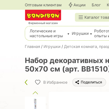
Оптовым клиентам
Акции
Блог
Каталог тов
Фирменный магазин
Логические и
Робото
Игрушки
настольные игры
опыты 
Вышивка, шитье, вязание, валяние, плетение
Главная
/
Игрушки
/
Детская комната, пра
Набор декоративных н
50х70 см (арт. ВВ1510
В Избранное
Поделиться