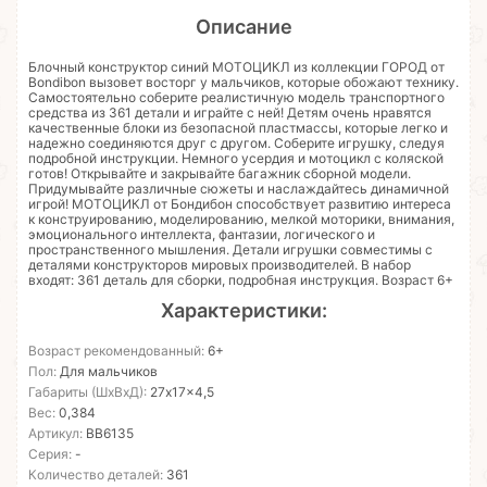
Описание
Блочный конструктор синий МОТОЦИКЛ из коллекции ГОРОД от
Bondibon вызовет восторг у мальчиков, которые обожают технику.
Самостоятельно соберите реалистичную модель транспортного
средства из 361 детали и играйте с ней! Детям очень нравятся
качественные блоки из безопасной пластмассы, которые легко и
надежно соединяются друг с другом. Соберите игрушку, следуя
подробной инструкции. Немного усердия и мотоцикл с коляской
готов! Открывайте и закрывайте багажник сборной модели.
Придумывайте различные сюжеты и наслаждайтесь динамичной
игрой! МОТОЦИКЛ от Бондибон способствует развитию интереса
к конструированию, моделированию, мелкой моторики, внимания,
эмоционального интеллекта, фантазии, логического и
пространственного мышления. Детали игрушки совместимы с
деталями конструкторов мировых производителей. В набор
входят: 361 деталь для сборки, подробная инструкция. Возраст 6+
Характеристики:
Возраст рекомендованный:
6+
Пол:
Для мальчиков
Габариты (ШхВхД):
27x17x4,5
Вес:
0,384
Артикул:
ВВ6135
Серия:
-
Количество деталей:
361