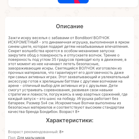
Описание
Зажги искру веселья с забавами от Bondibon! ВОЛЧОК
ИСКРОМЕТНЫЙ - это динамичная игрушка, выполненная в ярком
синем цвете, которая подарит детям незабываемые впечатления.
Секрет волшебства кроется в особом механизме запуска:
закрутите обод о поверхность и отпускаете волчок. Трение о
поверхность под углом 35 градусов приводит юлу в движение, в
этот момент из нее начинают лететь безопасные,
завораживающие искры. Светящийся ВОЛЧОК изготовлен из
прочных материалов, что гарантирует его долговечность даже
при самых активных играх. Этот захватывающий и увлекательный
аксессуар готов к зрелищным баттлам с другими волчками на
арене - отличный выбор для активных игр с друзьями. Дети
смогут устраивать соревнования, развивая свои навыки
стратегии и ловкости, погружаясь в мир азартных сражений, где
каждый запуск – это шанс на победу. Игрушка работает без
батареек. Размер 5х4 см. Искрометные Волчки выполнены из
безопасных материалов и соответствуют высоким стандартам
качества бренда Бондибон. Возраст 8+
Характеристики:
Возраст рекомендованный:
8+
Пол:
Для мальчиков